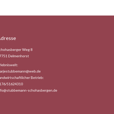
dresse
chohasberger Weg 8
7751 Delmenhorst
rlebniswelt:
arjestubbemann@web.de
andwirtschaftlicher Betrieb:
176/51624310
nfo@stubbemann-schohasbergen.de