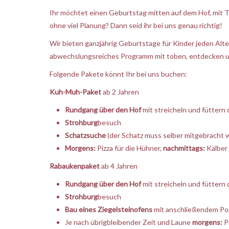
Ihr möchtet einen Geburtstag mitten auf dem Hof, mit Ti
ohne viel Planung? Dann seid ihr bei uns genau richtig!
Wir bieten ganzjährig Geburtstage für Kinder jeden Alte
abwechslungsreiches Programm mit toben, entdecken u
Folgende Pakete könnt Ihr bei uns buchen:
Kuh-Muh-Paket
ab 2 Jahren
Rundgang über den Hof
mit streicheln und füttern 
Strohburg
besuch
Schatzsuche
(der Schatz muss selber mitgebracht 
Morgens:
Pizza für die Hühner,
nachmittags:
Kälber
Rabaukenpaket
ab 4 Jahren
Rundgang über den Hof
mit streicheln und füttern 
Strohburg
besuch
Bau eines Ziegelsteinofens
mit anschließendem P
Je nach übrigbleibender Zeit und Laune
morgens:
Pi