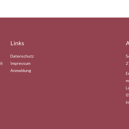
Links
A
Datenschutz
S
it
Impressum
2
Anmeldung
E
m
L
0
i