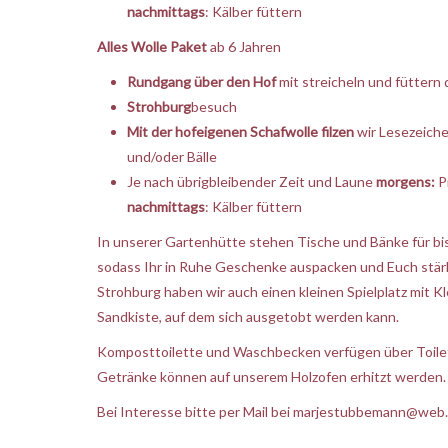
nachmittags
: Kälber füttern
Alles Wolle Paket
ab 6 Jahren
Rundgang über den Hof
mit streicheln und füttern 
Strohburg
besuch
Mit der hofeigenen
Schafwolle filzen
wir Lesezeiche
und/oder Bälle
Je nach übrigbleibender Zeit und Laune
morgens:
Pi
nachmittags
: Kälber füttern
In unserer Gartenhütte stehen Tische und Bänke für bis
sodass Ihr in Ruhe Geschenke auspacken und Euch stär
Strohburg haben wir auch einen kleinen Spielplatz mit K
Sandkiste, auf dem sich ausgetobt werden kann.
Komposttoilette und Waschbecken verfügen über Toilet
Getränke können auf unserem Holzofen erhitzt werden. 
Bei Interesse bitte per Mail bei
marjestubbemann@web