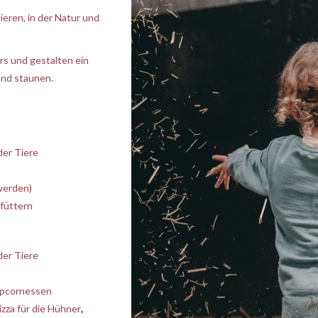
eren, in der Natur und
rs und gestalten ein
nd staunen.
der Tiere
werden)
 füttern
der Tiere
opcornessen
zza für die Hühner
,